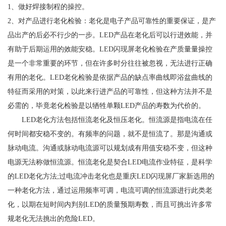
1、做好焊接制程的操控。
2、对产品进行老化检验：老化是电子产品可靠性的重要保证，是产
品出产的后必不行少的一步。LED产品在老化后可以行进效能，并
有助于后期运用的效能安稳。LED闪现屏老化检验在产质量量操控
是一个非常重要的环节，但在许多时分往往被忽视，无法进行正确
有用的老化。LED老化检验是依据产品的缺点率曲线即浴盆曲线的
特征而采用的对策，以此来行进产品的可靠性，但这种方法并不是
必需的，毕竟老化检验是以牺牲单颗LED产品的寿数为代价的。
LED老化方法包括恒流老化及恒压老化。恒流源是指电流在任
何时间都安稳不变的。有频率的问题，就不是恒流了。那是沟通或
脉动电流。沟通或脉动电流源可以规划成有用值安稳不变，但这种
电源无法称做恒流源。恒流老化是契合LED电流作业特征，是科学
的LED老化方法;过电流冲击老化也是重庆LED闪现屏厂家新选用的
一种老化方法，通过运用频率可调，电流可调的恒流源进行此类老
化，以期在短时间内判别LED的质量预期寿数，而且可挑出许多常
规老化无法挑出的危险LED。