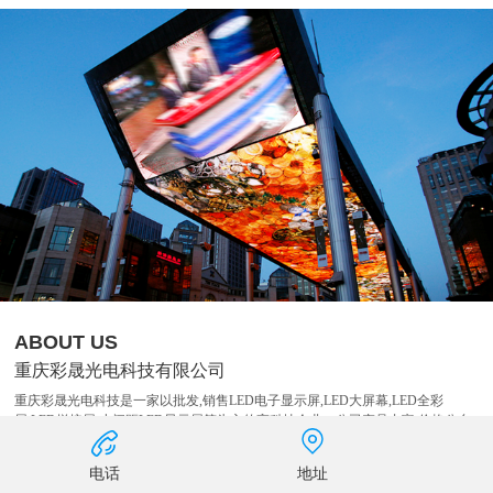
ABOUT US
重庆彩晟光电科技有限公司
重庆彩晟光电科技是一家以批发,销售LED电子显示屏,LED大屏幕,LED全彩
屏,LED拼接屏,小间距LED显示屏等为主的高科技企业，公司产品丰富,价格公允
且拥有完善的售后服务体系,了解详情,欢迎来电咨询!重庆彩晟光电科技有限公司
是一家集产品研发、生产、销售和技术服务为一体，具有自主创新能的高科技企
电话
地址
业。公司以LED显示屏材料批发为主营业务，致力于显示屏行业信息化的建设，