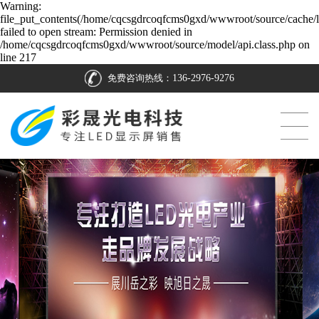
Warning:
file_put_contents(/home/cqcsgdrcoqfcms0gxd/wwwroot/source/cache/l
failed to open stream: Permission denied in
/home/cqcsgdrcoqfcms0gxd/wwwroot/source/model/api.class.php on
line 217
免费咨询热线：
136-2976-9276