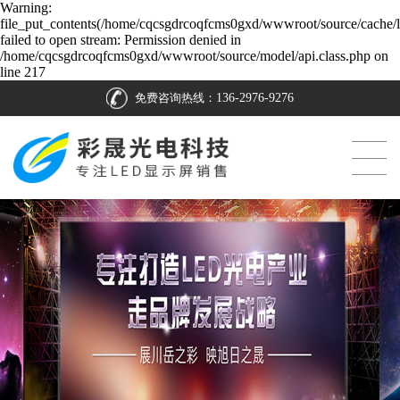
Warning:
file_put_contents(/home/cqcsgdrcoqfcms0gxd/wwwroot/source/cache/l
failed to open stream: Permission denied in
/home/cqcsgdrcoqfcms0gxd/wwwroot/source/model/api.class.php on
line 217
免费咨询热线：
136-2976-9276