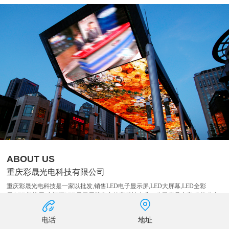
ABOUT US
重庆彩晟光电科技有限公司
重庆彩晟光电科技是一家以批发,销售LED电子显示屏,LED大屏幕,LED全彩
屏,LED拼接屏,小间距LED显示屏等为主的高科技企业，公司产品丰富,价格公允
且拥有完善的售后服务体系,了解详情,欢迎来电咨询!重庆彩晟光电科技有限公司
是一家集产品研发、生产、销售和技术服务为一体，具有自主创新能的高科技企
电话
地址
业。公司以LED显示屏材料批发为主营业务，致力于显示屏行业信息化的建设，