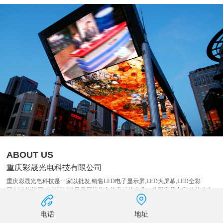
ABOUT US
重庆彩晟光电科技有限公司
重庆彩晟光电科技是一家以批发,销售LED电子显示屏,LED大屏幕,LED全彩
屏,LED拼接屏,小间距LED显示屏等为主的高科技企业，公司产品丰富,价格公允
且拥有完善的售后服务体系,了解详情,欢迎来电咨询!重庆彩晟光电科技有限公司
是一家集产品研发、生产、销售和技术服务为一体，具有自主创新能的高科技企
电话
地址
业。公司以LED显示屏材料批发为主营业务，致力于显示屏行业信息化的建设，