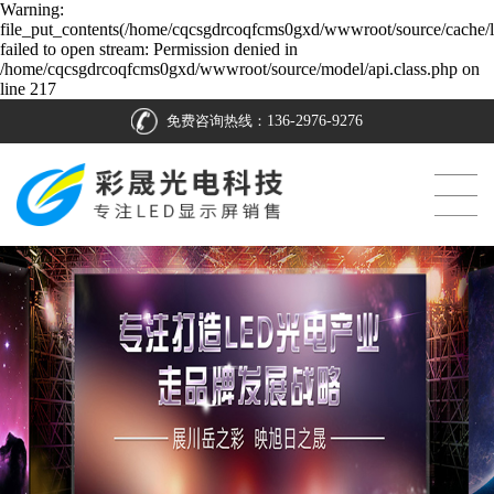
Warning:
file_put_contents(/home/cqcsgdrcoqfcms0gxd/wwwroot/source/cache/l
failed to open stream: Permission denied in
/home/cqcsgdrcoqfcms0gxd/wwwroot/source/model/api.class.php on
line 217
免费咨询热线：
136-2976-9276